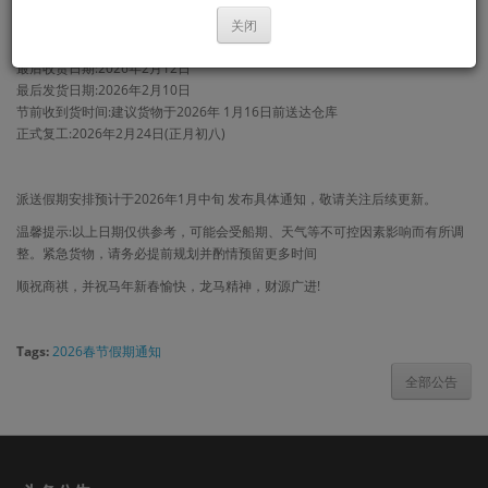
中国仓库安排
关闭
春节假期:2026年2月13日(腊月廿六)至2月23日(正月初七)
最后收货日期:2026年2月12日
最后发货日期:2026年2月10日
节前收到货时间:建议货物于2026年 1月16日前送达仓库
正式复工:2026年2月24日(正月初八)
派送假期安排预计于2026年1月中旬 发布具体通知，敬请关注后续更新。
温馨提示:以上日期仅供参考，可能会受船期、天气等不可控因素影响而有所调
整。紧急货物，请务必提前规划并酌情预留更多时间
顺祝商祺，并祝马年新春愉快，龙马精神，财源广进!
Tags:
2026春节假期通知
全部公告